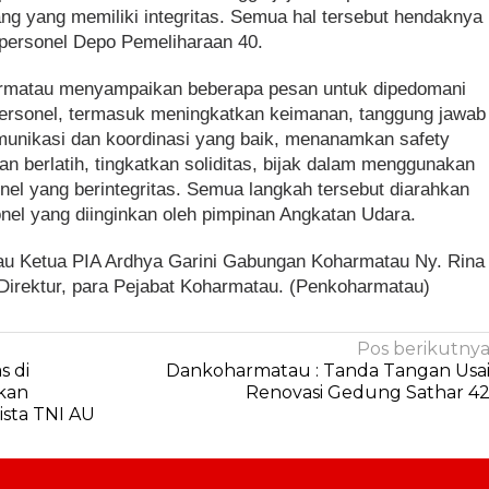
orang yang memiliki integritas. Semua hal tersebut hendaknya
 personel Depo Pemeliharaan 40.
armatau menyampaikan beberapa pesan untuk dipedomani
personel, termasuk meningkatkan keimanan, tanggung jawab
unikasi dan koordinasi yang baik, menanamkan safety
n berlatih, tingkatkan soliditas, bijak dalam menggunakan
onel yang berintegritas. Semua langkah tersebut diarahkan
nel yang diinginkan oleh pimpinan Angkatan Udara.
u Ketua PIA Ardhya Garini Gabungan Koharmatau Ny. Rina
Direktur, para Pejabat Koharmatau. (Penkoharmatau)
Pos berikutny
s di
Dankoharmatau : Tanda Tangan Usa
kan
Renovasi Gedung Sathar 4
ista TNI AU