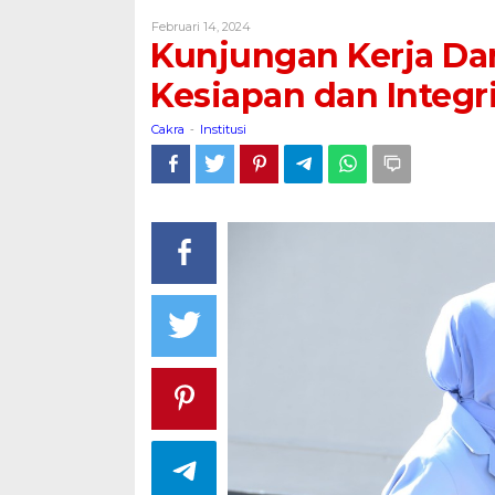
Dankoharmatau
Oleh
Februari 14, 2024
:
Cakra
Kunjungan Kerja Da
Dorong
Kesiapan
Kesiapan dan Integr
dan
Integritas
Cakra
Institusi
-
Personel