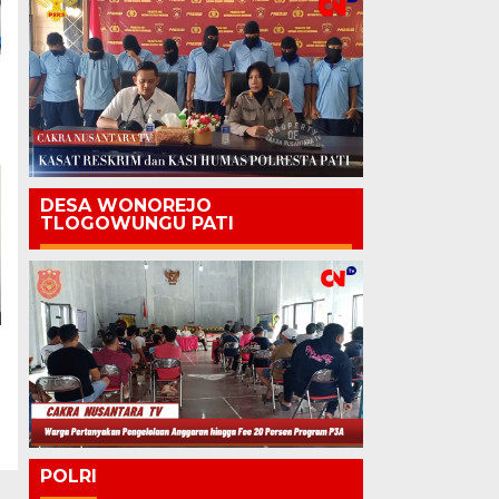
DESA WONOREJO
TLOGOWUNGU PATI
POLRI