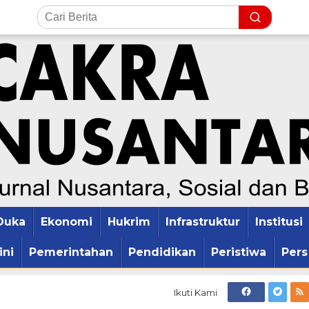
Duka
Ekonomi
Hukrim
Infrastruktur
Institusi
ini
Pemerintahan
Pendidikan
Peristiwa
Pers
Ikuti Kami