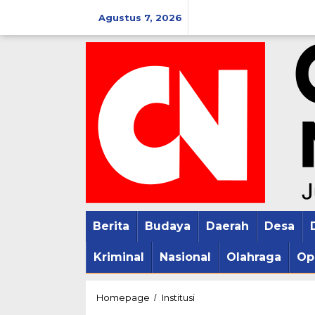
Lewati
Agustus 7, 2026
ke
konten
Berita
Budaya
Daerah
Desa
Kriminal
Nasional
Olahraga
Op
Kunjungan
Homepage
Institusi
/
Kerja