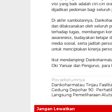
visi yang baik adalah ciri-ciri 
dijadikan pedoman bagi seluruh
Di akhir sambutannya, Dankoh
dan dilaksanakan oleh seluruh 
terhadap tugas, membangun kom
awareness, budayakan belajar da
media sosial, serta jadilah pers
untuk menciptakan kinerja perso
Ikut mendampingi Dankoharmata
Oki Yanuar dan Pengurus, para 
Navigasi
Pos sebelumnya
Dankoharmatau Tinjau Fasilita
pos
Gedung Depohar 90 : Perhati
Langsung Pemeliharaan Aluts
Jangan Lewatkan