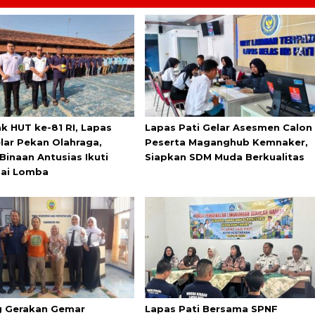
k HUT ke-81 RI, Lapas
Lapas Pati Gelar Asesmen Calon
elar Pekan Olahraga,
Peserta Maganghub Kemnaker,
Binaan Antusias Ikuti
Siapkan SDM Muda Berkualitas
ai Lomba
 Gerakan Gemar
Lapas Pati Bersama SPNF