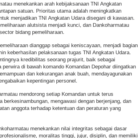
atau menekankan arah kebijaksanaan TNI Angkatan
ntapan satuan. Prioritas utama adalah meningkatkan
 untuk menjadikan TNI Angkatan Udara disegani di kawasan.
pemeliharaan alutsista menjadi kunci, dan Dankoharmatau
sector bidang pemeliharaan.
pemeliharaan dianggap sebagai keniscayaan, menjadi bagian
amin keberhasilan pelaksanaan tugas TNI Angkatan Udara.
ngnya kredibilitas seorang prajurit, baik sebagai
 perwira di bawah komando Komandan Depohar diingatkan
kemampuan dan kekurangan anak buah, mendayagunakan
mengabaikan kepentingan personel.
armatau mendorong setiap Komandan untuk terus
a berkesinambungan, mengawasi dengan berjenjang, dan
aatan anggota terhadap ketentuan dan peraturan yang
koharmatau menekankan nilai integritas sebagai dasar
 profesionalisme, moralitas tinggi, jujur, disiplin, dan memiliki