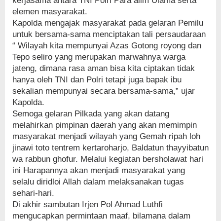
kerjasama antara TNI Polri Para alim Ulama serta
elemen masyarakat.
Kapolda mengajak masyarakat pada gelaran Pemilu
untuk bersama-sama menciptakan tali persaudaraan
“ Wilayah kita mempunyai Azas Gotong royong dan
Tepo seliro yang merupakan marwahnya warga
jateng, dimana rasa aman bisa kita ciptakan tidak
hanya oleh TNI dan Polri tetapi juga bapak ibu
sekalian mempunyai secara bersama-sama,” ujar
Kapolda.
Semoga gelaran Pilkada yang akan datang
melahirkan pimpinan daerah yang akan memimpin
masyarakat menjadi wilayah yang Gemah ripah loh
jinawi toto tentrem kertaroharjo, Baldatun thayyibatun
wa rabbun ghofur. Melalui kegiatan bersholawat hari
ini Harapannya akan menjadi masyarakat yang
selalu diridloi Allah dalam melaksanakan tugas
sehari-hari.
Di akhir sambutan Irjen Pol Ahmad Luthfi
mengucapkan permintaan maaf, bilamana dalam