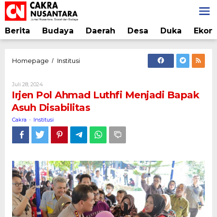
Lewati
ke
konten
Berita
Budaya
Daerah
Desa
Duka
Ekon
Irjen
Homepage
Institusi
/
Pol
Ahmad
Oleh
Juli 28, 2024
Luthfi
Cakra
Irjen Pol Ahmad Luthfi Menjadi Bapak
Menjadi
Asuh Disabilitas
Bapak
Asuh
Cakra
Institusi
-
Disabilitas