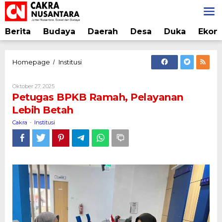
Lewati
ke
konten
Berita
Budaya
Daerah
Desa
Duka
Ekon
Petugas
Homepage
Institusi
/
BPKB
Ramah,
Oleh
Oktober 27, 2025
Pelayanan
Cakra
Petugas BPKB Ramah, Pelayanan
Lebih
Lebih Betah
Betah
Cakra
Institusi
-