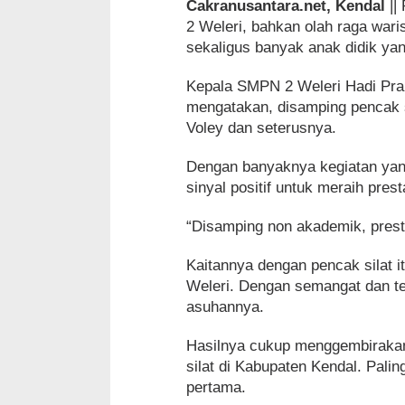
Cakranusantara.net, Kendal
||
2 Weleri, bahkan olah raga wari
sekaligus banyak anak didik ya
Kepala SMPN 2 Weleri Hadi Pran
mengatakan, disamping pencak s
Voley dan seterusnya.
Dengan banyaknya kegiatan yang 
sinyal positif untuk meraih pres
“Disamping non akademik, presta
Kaitannya dengan pencak silat 
Weleri. Dengan semangat dan t
asuhannya.
Hasilnya cukup menggembirakan,
silat di Kabupaten Kendal. Pali
pertama.