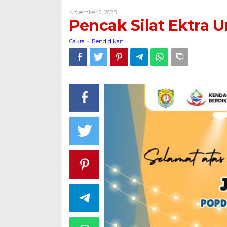
Ektra
Oleh
November 2, 2025
Unggulan
Cakra
Pencak Silat Ektra 
SMPN
2
Cakra
Pendidikan
-
Weleri