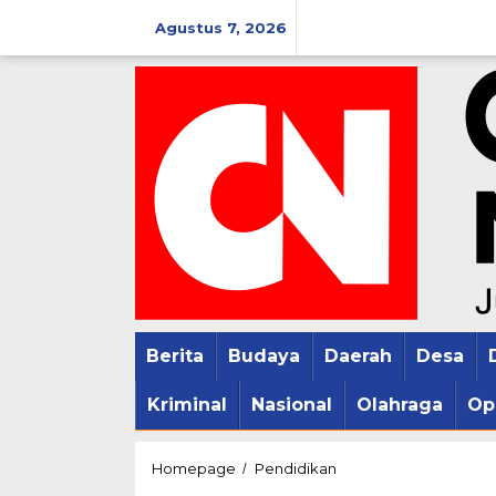
Lewati
Agustus 7, 2026
ke
konten
Berita
Budaya
Daerah
Desa
Kriminal
Nasional
Olahraga
Op
Pencak
Homepage
Pendidikan
/
Silat