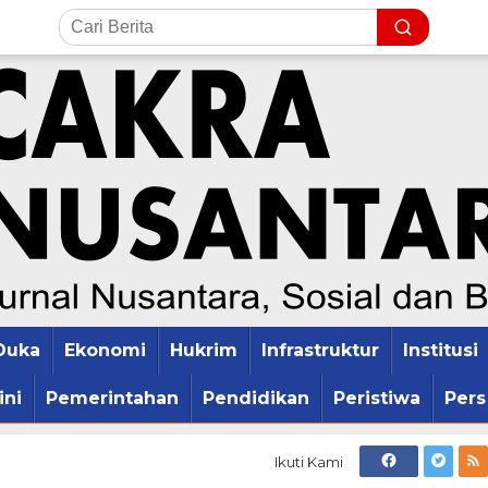
Duka
Ekonomi
Hukrim
Infrastruktur
Institusi
ini
Pemerintahan
Pendidikan
Peristiwa
Pers
Ikuti Kami