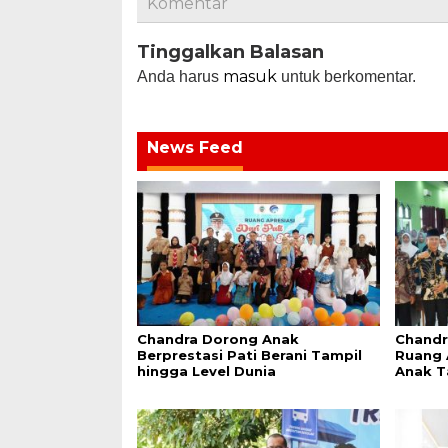
Komentar
Tinggalkan Balasan
masuk
Anda harus
untuk berkomentar.
News Feed
Chandra Dorong Anak
Chandr
Berprestasi Pati Berani Tampil
Ruang 
hingga Level Dunia
Anak T