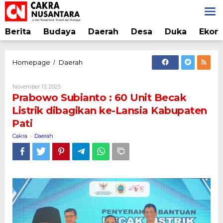
Lewati
ke
konten
Berita
Budaya
Daerah
Desa
Duka
Ekon
Prabowo
Homepage
Daerah
/
Subianto
:
Oleh
November 13, 2025
60
Cakra
Prabowo Subianto : 60 Unit Becak
Unit
Listrik dibagikan ke-Lansia Kabupaten
Becak
Pati
Listrik
dibagikan
Cakra
Daerah
-
ke-
Lansia
Kabupaten
Pati