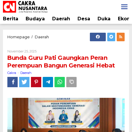
Lewati
ke
konten
Berita
Budaya
Daerah
Desa
Duka
Ekon
Bunda
Homepage
Daerah
/
Guru
Pati
Oleh
November 25, 2025
Gaungkan
Cakra
Bunda Guru Pati Gaungkan Peran
Peran
Perempuan Bangun Generasi Hebat
Perempuan
Bangun
Cakra
Daerah
-
Generasi
Hebat