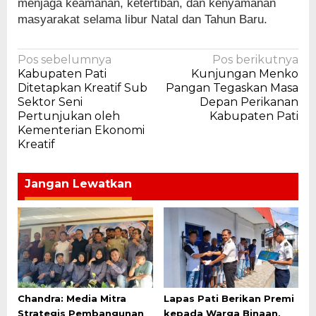
menjaga keamanan, ketertiban, dan kenyamanan
masyarakat selama libur Natal dan Tahun Baru.
Navigasi
Pos sebelumnya
Pos berikutnya
Kabupaten Pati
Kunjungan Menko
pos
Ditetapkan Kreatif Sub
Pangan Tegaskan Masa
Sektor Seni
Depan Perikanan
Pertunjukan oleh
Kabupaten Pati
Kementerian Ekonomi
Kreatif
Jangan Lewatkan
Chandra: Media Mitra
Lapas Pati Berikan Premi
Strategis Pembangunan
kepada Warga Binaan,