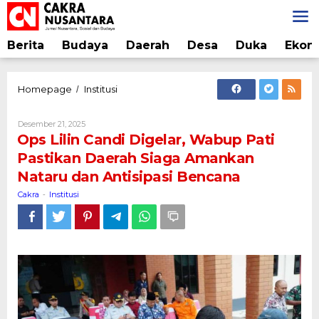
Lewati
ke
konten
Berita
Budaya
Daerah
Desa
Duka
Ekon
Ops
Homepage
Institusi
/
Lilin
Candi
Oleh
Desember 21, 2025
Digelar,
Cakra
Ops Lilin Candi Digelar, Wabup Pati
Wabup
Pastikan Daerah Siaga Amankan
Pati
Nataru dan Antisipasi Bencana
Pastikan
Daerah
Cakra
Institusi
-
Siaga
Amankan
Nataru
dan
Antisipasi
Bencana