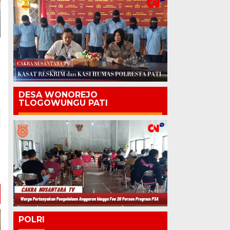
DESA WONOREJO
TLOGOWUNGU PATI
POLRI