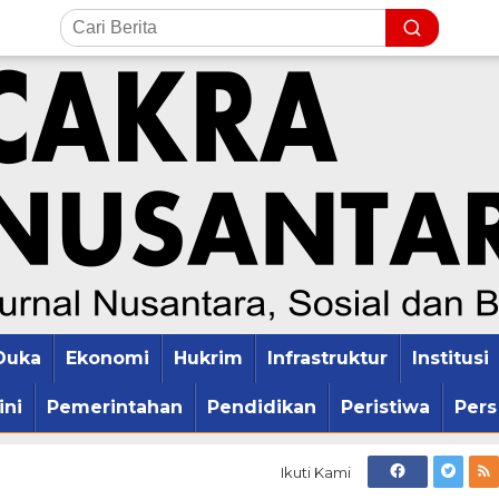
Duka
Ekonomi
Hukrim
Infrastruktur
Institusi
ini
Pemerintahan
Pendidikan
Peristiwa
Pers
Ikuti Kami