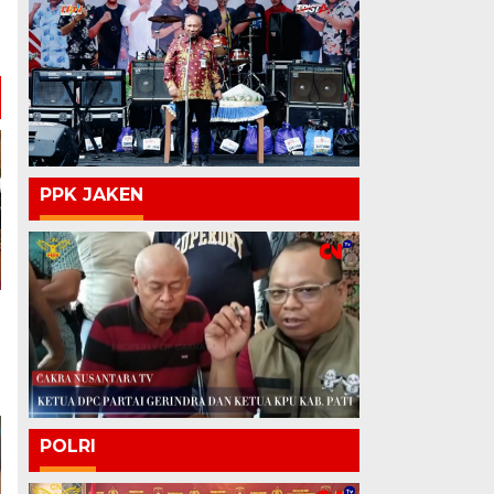
t
l
PPK JAKEN
POLRI