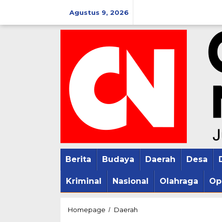
Lewati
Agustus 9, 2026
ke
konten
Berita
Budaya
Daerah
Desa
Kriminal
Nasional
Olahraga
Op
Gala
Homepage
Daerah
/
Dinner