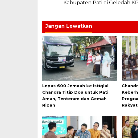
pos
Kabupaten Pati di Geledah K
Jangan Lewatkan
Lepas 600 Jemaah ke Istiqlal,
Chandr
Chandra Titip Doa untuk Pati:
Keberh
Aman, Tenteram dan Gemah
Progra
Ripah
Rakyat