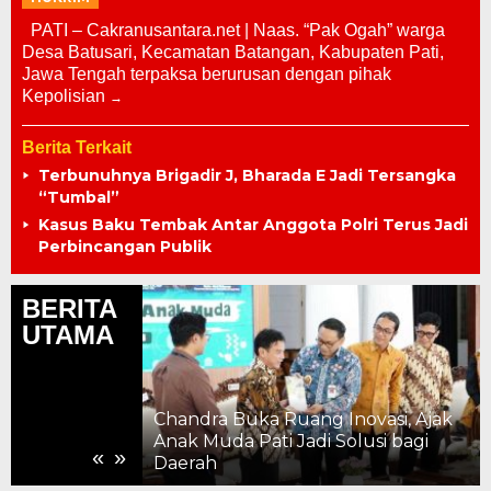
PATI – Cakranusantara.net | Naas. “Pak Ogah” warga
Desa Batusari, Kecamatan Batangan, Kabupaten Pati,
Jawa Tengah terpaksa berurusan dengan pihak
Kepolisian
Berita Terkait
Terbunuhnya Brigadir J, Bharada E Jadi Tersangka
“Tumbal”
Kasus Baku Tembak Antar Anggota Polri Terus Jadi
Perbincangan Publik
BERITA
UTAMA
Chandra Buka Ruang Inovasi, Ajak
ahun, Kemajuan
Anak Muda Pati Jadi Solusi bagi
«
»
 ke Pelosok
Daerah