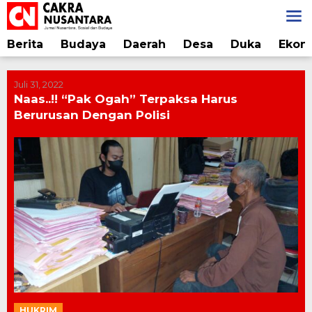
Lewati
ke
konten
Berita
Budaya
Daerah
Desa
Duka
Ekon
Juli 31, 2022
Naas..!! “Pak Ogah” Terpaksa Harus
Berurusan Dengan Polisi
HUKRIM