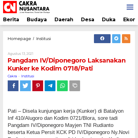
Lewati
ke
konten
Berita
Budaya
Daerah
Desa
Duka
Ekon
Pangdam
Homepage
Institusi
/
IV/Diponegoro
Laksanakan
Oleh
Agustus 13, 2021
Kunker
Cakra
Pangdam IV/Diponegoro Laksanakan
ke
Kunker ke Kodim 0718/Pati
Kodim
0718/Pati
Cakra
Institusi
-
Pati – Disela kunjungan kerja (Kunker) di Batalyon
Inf 410/Alugoro dan Kodim 0721/Blora, sore tadi
Pangdam IV/Diponegoro Mayjen TNI Rudianto
beserta Ketua Persit KCK PD IV/Diponegoro Ny.Novi