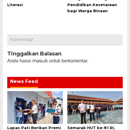
Literasi
Pendidikan Kesetaraan
bagi Warga Binaan
Komentar
Tinggalkan Balasan
masuk
Anda harus
untuk berkomentar.
News Feed
Lapas Pati Berikan Premi
Semarak HUT ke-81 RI,