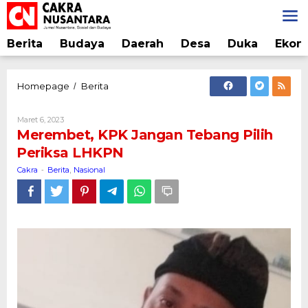
Lewati
ke
konten
Berita
Budaya
Daerah
Desa
Duka
Ekon
Merembet,
Homepage
Berita
/
KPK
Jangan
Oleh
Maret 6, 2023
Tebang
Cakra
Merembet, KPK Jangan Tebang Pilih
Pilih
Periksa LHKPN
Periksa
LHKPN
Cakra
Berita
Nasional
-
,