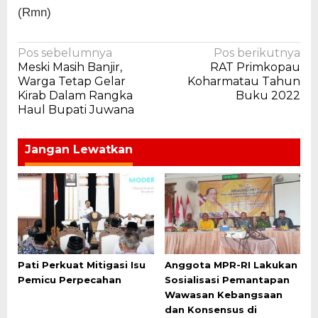
(Rmn)
Navigasi
Pos sebelumnya
Pos berikutnya
Meski Masih Banjir,
RAT Primkopau
pos
Warga Tetap Gelar
Koharmatau Tahun
Kirab Dalam Rangka
Buku 2022
Haul Bupati Juwana
Jangan Lewatkan
Pati Perkuat Mitigasi Isu
Anggota MPR-RI Lakukan
Pemicu Perpecahan
Sosialisasi Pemantapan
Wawasan Kebangsaan
dan Konsensus di