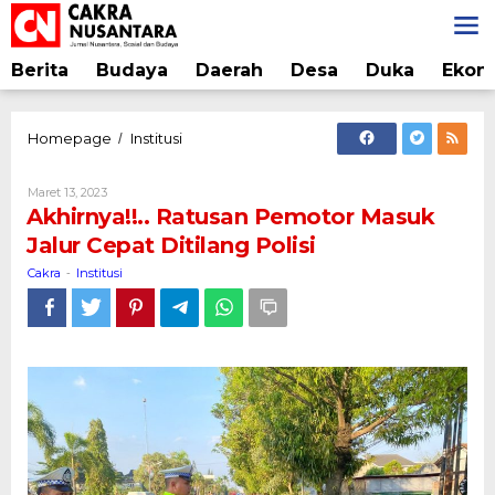
Lewati
ke
konten
Berita
Budaya
Daerah
Desa
Duka
Ekon
Akhirnya!!..
Homepage
Institusi
/
Ratusan
Pemotor
Oleh
Maret 13, 2023
Masuk
Cakra
Akhirnya!!.. Ratusan Pemotor Masuk
Jalur
Jalur Cepat Ditilang Polisi
Cepat
Ditilang
Cakra
Institusi
-
Polisi