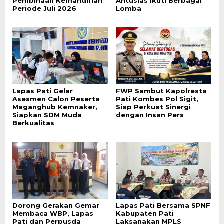
Pembinaan Kemandirian
Antusias Ikuti Berbagai
Periode Juli 2026
Lomba
Lapas Pati Gelar
FWP Sambut Kapolresta
Asesmen Calon Peserta
Pati Kombes Pol Sigit,
Maganghub Kemnaker,
Siap Perkuat Sinergi
Siapkan SDM Muda
dengan Insan Pers
Berkualitas
Dorong Gerakan Gemar
Lapas Pati Bersama SPNF
Membaca WBP, Lapas
Kabupaten Pati
Pati dan Perpusda
Laksanakan MPLS