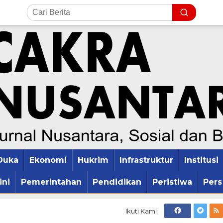
Duka
Ekonomi
Hukrim
Infrastruktur
Institusi
ini
Pemerintahan
Pendidikan
Peristiwa
Pers
Ikuti Kami