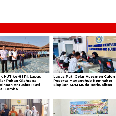
k HUT ke-81 RI, Lapas
Lapas Pati Gelar Asesmen Calon
elar Pekan Olahraga,
Peserta Maganghub Kemnaker,
Binaan Antusias Ikuti
Siapkan SDM Muda Berkualitas
ai Lomba