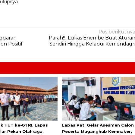
tutupnya.
Pos berikutny
ggaran
Parah!!.. Lukas Enembe Buat Atura
on Positif
Sendiri Hingga Kelabui Kemendagr
k HUT ke-81 RI, Lapas
Lapas Pati Gelar Asesmen Calon
elar Pekan Olahraga,
Peserta Maganghub Kemnaker,