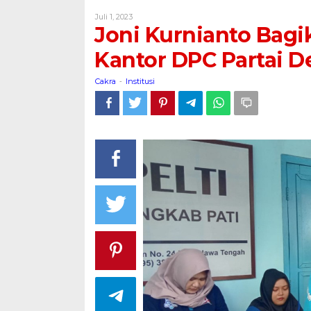
Bagikan
Oleh
Juli 1, 2023
Ribuan
Cakra
Joni Kurnianto Bagi
Daging
Kurban
Kantor DPC Partai 
di
Kantor
Cakra
Institusi
-
DPC
Partai
Demokrat