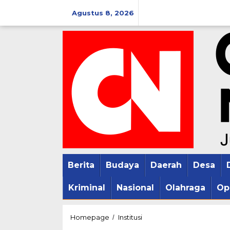
Lewati
Agustus 8, 2026
ke
konten
Berita
Budaya
Daerah
Desa
Kriminal
Nasional
Olahraga
Op
Joni
Homepage
Institusi
/
Kurnianto