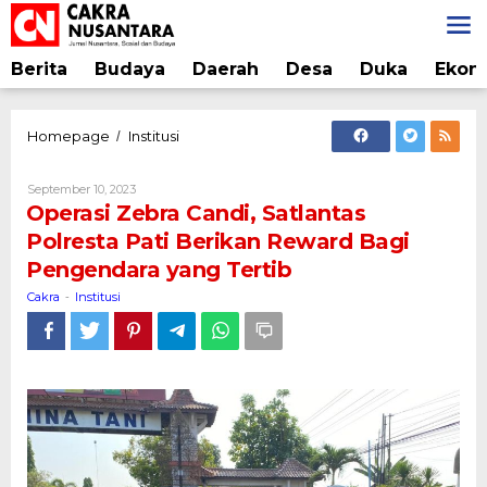
Lewati
ke
konten
Berita
Budaya
Daerah
Desa
Duka
Ekon
Operasi
Homepage
Institusi
/
Zebra
Candi,
Oleh
September 10, 2023
Satlantas
Cakra
Operasi Zebra Candi, Satlantas
Polresta
Polresta Pati Berikan Reward Bagi
Pati
Pengendara yang Tertib
Berikan
Reward
Cakra
Institusi
-
Bagi
Pengendara
yang
Tertib