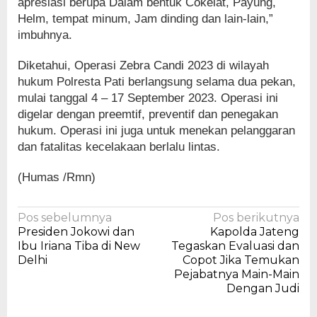
apresiasi berupa Dalam bentuk Cokelat, Payung,
Helm, tempat minum, Jam dinding dan lain-lain,”
imbuhnya.
Diketahui, Operasi Zebra Candi 2023 di wilayah
hukum Polresta Pati berlangsung selama dua pekan,
mulai tanggal 4 – 17 September 2023. Operasi ini
digelar dengan preemtif, preventif dan penegakan
hukum. Operasi ini juga untuk menekan pelanggaran
dan fatalitas kecelakaan berlalu lintas.
(Humas /Rmn)
Navigasi
Pos sebelumnya
Pos berikutnya
Presiden Jokowi dan
Kapolda Jateng
pos
Ibu Iriana Tiba di New
Tegaskan Evaluasi dan
Delhi
Copot Jika Temukan
Pejabatnya Main-Main
Dengan Judi