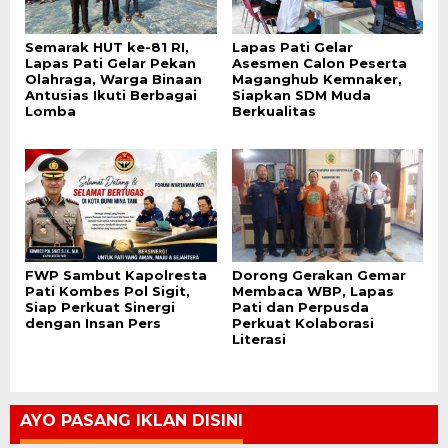
Semarak HUT ke-81 RI,
Lapas Pati Gelar
Lapas Pati Gelar Pekan
Asesmen Calon Peserta
Olahraga, Warga Binaan
Maganghub Kemnaker,
Antusias Ikuti Berbagai
Siapkan SDM Muda
Lomba
Berkualitas
FWP Sambut Kapolresta
Dorong Gerakan Gemar
Pati Kombes Pol Sigit,
Membaca WBP, Lapas
Siap Perkuat Sinergi
Pati dan Perpusda
dengan Insan Pers
Perkuat Kolaborasi
Literasi
AYO PASANG IKLAN DISINI