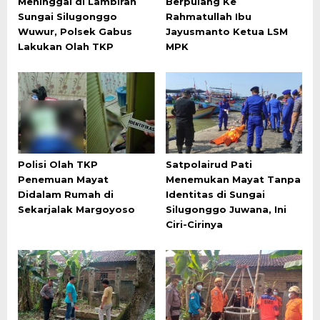
Meninggal di Lambiran
Berpulang Ke
Sungai Silugonggo
Rahmatullah Ibu
Wuwur, Polsek Gabus
Jayusmanto Ketua LSM
Lakukan Olah TKP
MPK
Polisi Olah TKP
Satpolairud Pati
Penemuan Mayat
Menemukan Mayat Tanpa
Didalam Rumah di
Identitas di Sungai
Sekarjalak Margoyoso
Silugonggo Juwana, Ini
Ciri-Cirinya