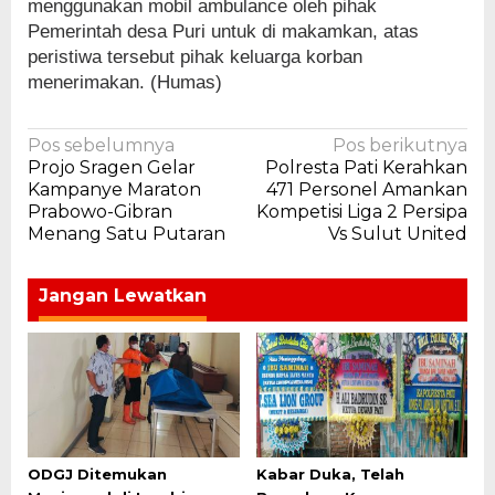
menggunakan mobil ambulance oleh pihak
Pemerintah desa Puri untuk di makamkan, atas
peristiwa tersebut pihak keluarga korban
menerimakan. (Humas)
Navigasi
Pos sebelumnya
Pos berikutnya
Projo Sragen Gelar
Polresta Pati Kerahkan
pos
Kampanye Maraton
471 Personel Amankan
Prabowo-Gibran
Kompetisi Liga 2 Persipa
Menang Satu Putaran
Vs Sulut United
Jangan Lewatkan
ODGJ Ditemukan
Kabar Duka, Telah