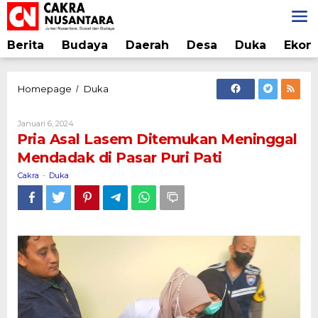
Lewati
ke
konten
Berita
Budaya
Daerah
Desa
Duka
Ekon
Pria
Homepage
Duka
/
Asal
Lasem
Oleh
Januari 6, 2024
Ditemukan
Cakra
Pria Asal Lasem Ditemukan Meninggal
Meninggal
Mendadak di Pasar Puri Pati
Mendadak
di
Cakra
Duka
-
Pasar
Puri
Pati