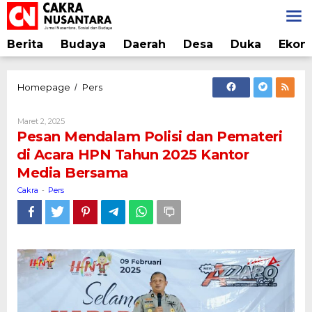
Lewati
ke
konten
Berita
Budaya
Daerah
Desa
Duka
Ekon
Pesan
Homepage
Pers
/
Mendalam
Polisi
Oleh
Maret 2, 2025
dan
Cakra
Pesan Mendalam Polisi dan Pemateri
Pemateri
di Acara HPN Tahun 2025 Kantor
di
Media Bersama
Acara
HPN
Cakra
Pers
-
Tahun
2025
Kantor
Media
Bersama