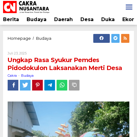
Lewati
ke
konten
Berita
Budaya
Daerah
Desa
Duka
Ekon
Ungkap
Homepage
Budaya
/
Rasa
Syukur
Oleh
Juli 23, 2025
Pemdes
Cakra
Ungkap Rasa Syukur Pemdes
Pidodokulon
Pidodokulon Laksanakan Merti Desa
Laksanakan
Merti
Cakra
Budaya
-
Desa