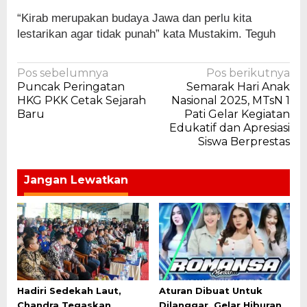
“Kirab merupakan budaya Jawa dan perlu kita
lestarikan agar tidak punah” kata Mustakim. Teguh
Navigasi
Pos sebelumnya
Pos berikutnya
Puncak Peringatan
Semarak Hari Anak
pos
HKG PKK Cetak Sejarah
Nasional 2025, MTsN 1
Baru
Pati Gelar Kegiatan
Edukatif dan Apresiasi
Siswa Berprestas
Jangan Lewatkan
Hadiri Sedekah Laut,
Aturan Dibuat Untuk
Chandra Tegaskan
Dilanggar, Gelar Hiburan