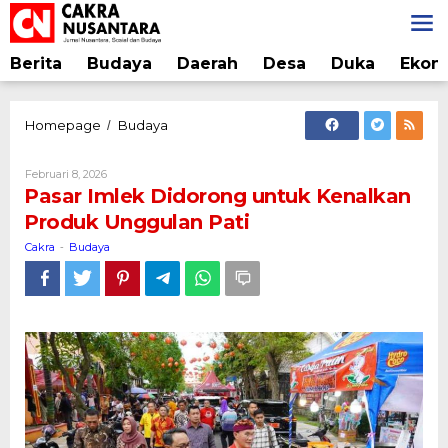
Lewati
ke
konten
Berita
Budaya
Daerah
Desa
Duka
Ekon
Pasar
Homepage
Budaya
/
Imlek
Didorong
Oleh
Februari 8, 2026
untuk
Cakra
Pasar Imlek Didorong untuk Kenalkan
Kenalkan
Produk Unggulan Pati
Produk
Unggulan
Cakra
Budaya
-
Pati