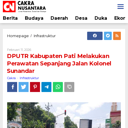
Lewati
ke
konten
Berita
Budaya
Daerah
Desa
Duka
Ekon
DPUTR
Homepage
Infrastruktur
/
Kabupaten
Pati
Oleh
Februari 11, 2026
Melakukan
Cakra
DPUTR Kabupaten Pati Melakukan
Perawatan
Perawatan Sepanjang Jalan Kolonel
Sepanjang
Sunandar
Jalan
Kolonel
Cakra
Infrastruktur
-
Sunandar