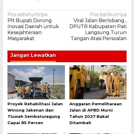
Navigasi
Pos sebelumnya
Pos berikutnya
Plt Bupati Dorong
Viral Jalan Berlobang ,
pos
Inovasi Daerah untuk
DPUTR Kabupaten Pati
Kesejahteraan
Langsung Turun
Masyarakat
Tangan Atasi Persoalan
Jangan Lewatkan
Proyek Rehabilitasi Jalan
Anggaran Pemeliharaan
Winong Jakenan dan
Jalan di APBD Murni
Tluwah Sembaturagung
Tahun 2027 Bakal
Capai 85 Persen
Ditambah