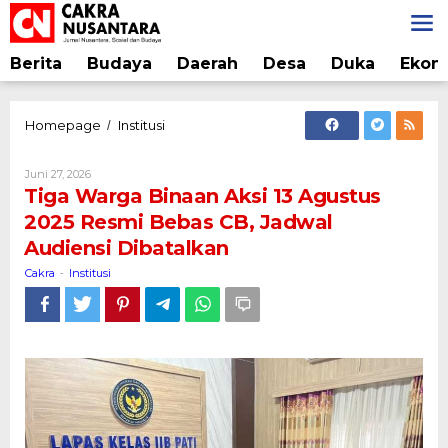
Lewati
ke
konten
Berita
Budaya
Daerah
Desa
Duka
Ekon
Tiga
Homepage
Institusi
/
Warga
Binaan
Oleh
Juni 27, 2026
Aksi
Cakra
Tiga Warga Binaan Aksi 13 Agustus
13
2025 Resmi Bebas CB, Jadwal
Agustus
Audiensi Dibatalkan
2025
Resmi
Cakra
Institusi
-
Bebas
CB,
Jadwal
Audiensi
Dibatalkan