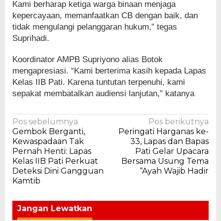
Kami berharap ketiga warga binaan menjaga
kepercayaan, memanfaatkan CB dengan baik, dan
tidak mengulangi pelanggaran hukum,” tegas
Suprihadi.
Koordinator AMPB Supriyono alias Botok
mengapresiasi. “Kami berterima kasih kepada Lapas
Kelas IIB Pati. Karena tuntutan terpenuhi, kami
sepakat membatalkan audiensi lanjutan,” katanya
Navigasi
Pos sebelumnya
Pos berikutnya
Gembok Berganti,
Peringati Harganas ke-
pos
Kewaspadaan Tak
33, Lapas dan Bapas
Pernah Henti: Lapas
Pati Gelar Upacara
Kelas IIB Pati Perkuat
Bersama Usung Tema
Deteksi Dini Gangguan
“Ayah Wajib Hadir
Kamtib
Jangan Lewatkan