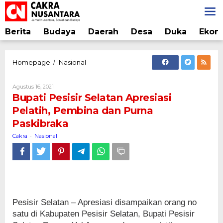
Lewati
ke
konten
Berita
Budaya
Daerah
Desa
Duka
Ekon
Bupati
Homepage
Nasional
/
Pesisir
Selatan
Oleh
Agustus 16, 2021
Apresiasi
Cakra
Bupati Pesisir Selatan Apresiasi
Pelatih,
Pelatih, Pembina dan Purna
Pembina
Paskibraka
dan
Purna
Cakra
Nasional
-
Paskibraka
Pesisir Selatan – Apresiasi disampaikan orang no
satu di Kabupaten Pesisir Selatan, Bupati Pesisir