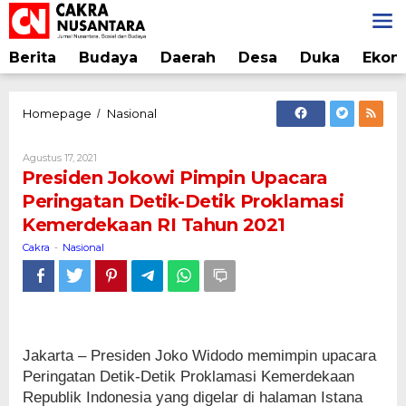
Lewati
ke
konten
Berita
Budaya
Daerah
Desa
Duka
Ekon
Presiden
Homepage
Nasional
/
Jokowi
Pimpin
Oleh
Agustus 17, 2021
Upacara
Cakra
Presiden Jokowi Pimpin Upacara
Peringatan
Peringatan Detik-Detik Proklamasi
Detik-
Kemerdekaan RI Tahun 2021
Detik
Proklamasi
Cakra
Nasional
-
Kemerdekaan
RI
Tahun
2021
Jakarta – Presiden Joko Widodo memimpin upacara
Peringatan Detik-Detik Proklamasi Kemerdekaan
Republik Indonesia yang digelar di halaman Istana