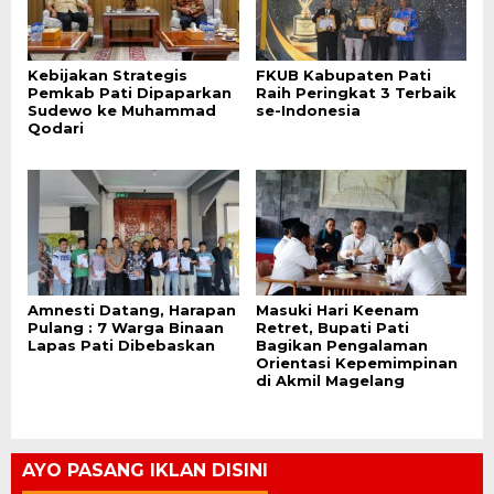
Kebijakan Strategis
FKUB Kabupaten Pati
Pemkab Pati Dipaparkan
Raih Peringkat 3 Terbaik
Sudewo ke Muhammad
se-Indonesia
Qodari
Amnesti Datang, Harapan
Masuki Hari Keenam
Pulang : 7 Warga Binaan
Retret, Bupati Pati
Lapas Pati Dibebaskan
Bagikan Pengalaman
Orientasi Kepemimpinan
di Akmil Magelang
AYO PASANG IKLAN DISINI