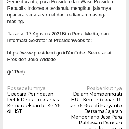
Sementara itu, para Presiden dan Wakil Presiden
Republik Indonesia terdahulu mengikuti jalannya
upacara secara virtual dari kediaman masing-
masing.
Jakarta, 17 Agustus 2021Biro Pers, Media, dan
Informasi Sekretariat PresidenWebsite:
https://www.presidenri.go.idYouTube: Sekretariat
Presiden Joko Widodo
(jr’/Red)
Navigasi
Pos sebelumnya
Pos berikutnya
Upacara Peringatan
Dalam Memperingati
pos
Detik Detik Proklamasi
HUT Kemerdekaan RI
Kemerdekaan RI Ke-76
ke-76 Bupati Haryanto
di HST
Bersama Jajaran
Mengenang Jasa Para
Pahlawan Dengan
Ziarah ke Taman