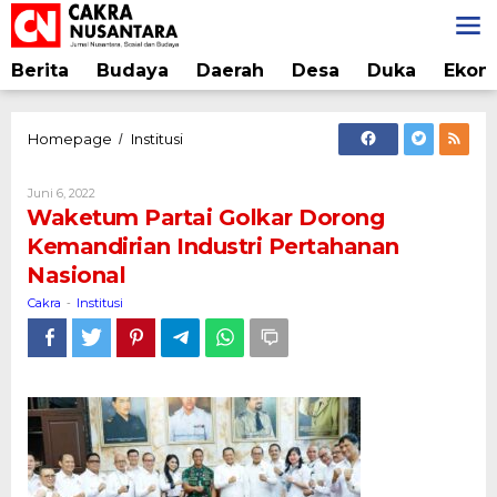
Lewati
ke
konten
Berita
Budaya
Daerah
Desa
Duka
Ekon
Waketum
Homepage
Institusi
/
Partai
Golkar
Oleh
Juni 6, 2022
Dorong
Cakra
Waketum Partai Golkar Dorong
Kemandirian
Kemandirian Industri Pertahanan
Industri
Nasional
Pertahanan
Nasional
Cakra
Institusi
-