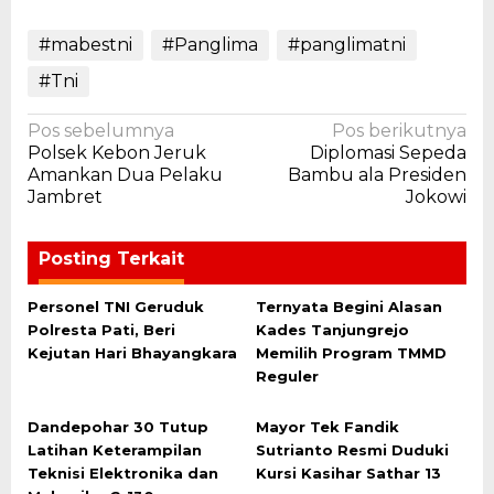
#mabestni
#Panglima
#panglimatni
#Tni
Navigasi
Pos sebelumnya
Pos berikutnya
Polsek Kebon Jeruk
Diplomasi Sepeda
pos
Amankan Dua Pelaku
Bambu ala Presiden
Jambret
Jokowi
Posting Terkait
Personel TNI Geruduk
Ternyata Begini Alasan
Polresta Pati, Beri
Kades Tanjungrejo
Kejutan Hari Bhayangkara
Memilih Program TMMD
Reguler
Dandepohar 30 Tutup
Mayor Tek Fandik
Latihan Keterampilan
Sutrianto Resmi Duduki
Teknisi Elektronika dan
Kursi Kasihar Sathar 13