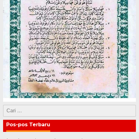
Cari
untuk:
Pos-pos Terbaru