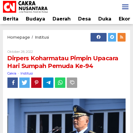
Lewati
ke
konten
Berita
Budaya
Daerah
Desa
Duka
Ekon
Dirpers
Homepage
Institusi
/
Koharmatau
Pimpin
Oleh
Oktober 28, 2022
Upacara
Cakra
Dirpers Koharmatau Pimpin Upacara
Hari
Hari Sumpah Pemuda Ke-94
Sumpah
Pemuda
Cakra
Institusi
-
Ke-
94