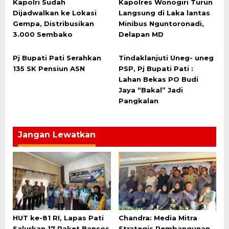
Kapolri Sudah
Kapolres Wonogiri Turun
Dijadwalkan ke Lokasi
Langsung di Laka lantas
Gempa, Distribusikan
Minibus Nguntoronadi,
3.000 Sembako
Delapan MD
Pj Bupati Pati Serahkan
Tindaklanjuti Uneg- uneg
135 SK Pensiun ASN
PSP, Pj Bupati Pati :
Lahan Bekas PO Budi
Jaya “Bakal” Jadi
Pangkalan
Jangan Lewatkan
HUT ke-81 RI, Lapas Pati
Chandra: Media Mitra
Salurkan 17 Paket Bansos
Strategis Pembangunan