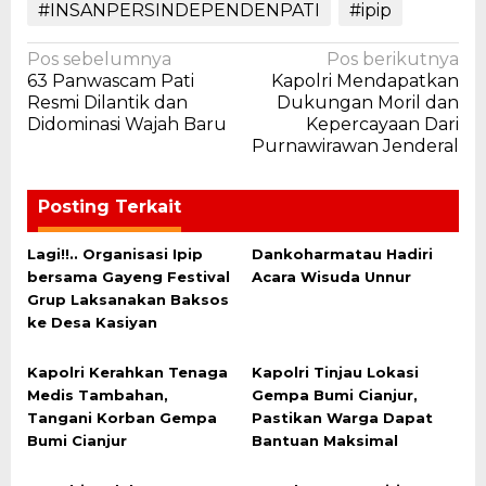
#INSANPERSINDEPENDENPATI
#ipip
Navigasi
Pos sebelumnya
Pos berikutnya
63 Panwascam Pati
Kapolri Mendapatkan
pos
Resmi Dilantik dan
Dukungan Moril dan
Didominasi Wajah Baru
Kepercayaan Dari
Purnawirawan Jenderal
Posting Terkait
Lagi!!.. Organisasi Ipip
Dankoharmatau Hadiri
bersama Gayeng Festival
Acara Wisuda Unnur
Grup Laksanakan Baksos
ke Desa Kasiyan
Kapolri Kerahkan Tenaga
Kapolri Tinjau Lokasi
Medis Tambahan,
Gempa Bumi Cianjur,
Tangani Korban Gempa
Pastikan Warga Dapat
Bumi Cianjur
Bantuan Maksimal