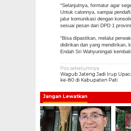
“Selanjutnya, formatur agar se
Untuk calonnya, sampai pendaft
jalur komunikasi dengan konso
sesuai pesan dari DPD 1 provin
“Bisa dipastikan, melalui perw
didirikan dan yang mendirikan,
Endah Sri Wahyuningati kembal
Navigasi
Pos sebelumnya
Wagub Jateng Jadi Irup Upac
pos
ke-80 di Kabupaten Pati
Jangan Lewatkan