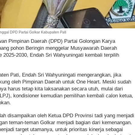
nggal DPD Partai Golkar Kabupaten Pati
wan Pimpinan Daerah (DPD) Partai Golongan Karya
mbang pohon Beringin menggelar Musyawarah Daerah
 2025-2030, Endah Sri Wahyuningati kembali terpilih
ten Pati, Endah Sri Wahyuningati mengerangkan, jika
ukung oleh Pimpinan Daerah untuk One Heart. Meski sudah
a harus tetap kita laksanakan secara utuh, mulai dari
PJ), kondisioner kemudian pemilihan kembali calon ketua,
pkan.
dah disampaikan oleh Ketua DPD Provinsi tadi yang menjadi
gan teman-teman Golkar menjadi bagian dari kemenangan.
jadi target utamanya, untuk prioritas kinerja sebagai