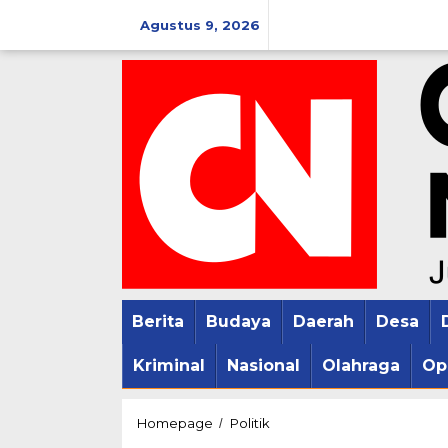
Lewati
Agustus 9, 2026
ke
konten
Berita
Budaya
Daerah
Desa
Kriminal
Nasional
Olahraga
Op
DPD
Homepage
Politik
/
Partai