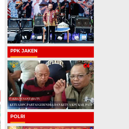
PPK JAKEN
a
r
5
POLRI