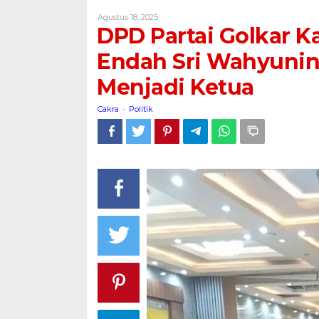
Golkar
Oleh
Agustus 18, 2025
Kabupaten
Cakra
DPD Partai Golkar K
Pati
Gelar
Endah Sri Wahyuning
Musda,
Menjadi Ketua
Endah
Sri
Cakra
Politik
Wahyuningati
-
Kembali
Terpilih
Menjadi
Ketua