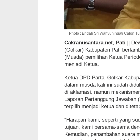
Photo : Endah Sri Wahyuningati Calon Tu
Cakranusantara.net, Pati
|| De
(Golkar) Kabupaten Pati berla
(Musda) pemilihan Ketua Periode
menjadi Ketua.
Ketua DPD Partai Golkar Kabupa
dalam musda kali ini sudah did
di aklamasi, namun mekanismeny
Laporan Pertanggung Jawaban (L
terpilih menjadi ketua dan diteta
“Harapan kami, seperti yang su
tujuan, kami bersama-sama den
Kemudian, penambahan suara men