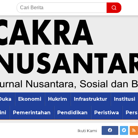
Duka
Ekonomi
Hukrim
Infrastruktur
Institusi
ini
Pemerintahan
Pendidikan
Peristiwa
Pers
Ikuti Kami