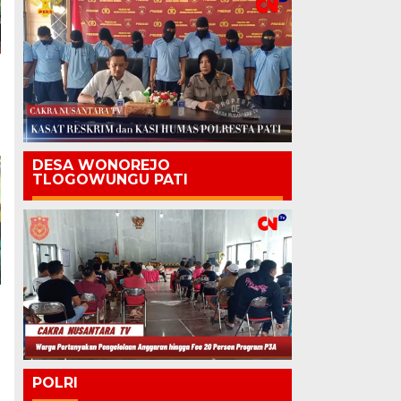
DESA WONOREJO
TLOGOWUNGU PATI
POLRI