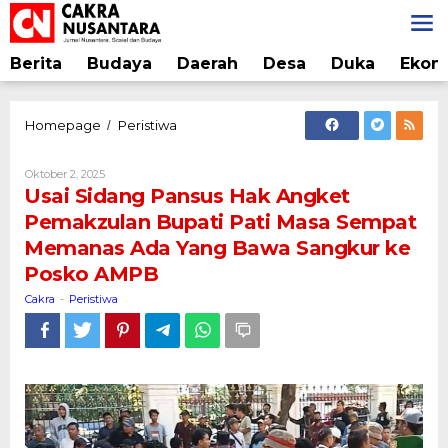
Lewati
ke
konten
Berita
Budaya
Daerah
Desa
Duka
Ekon
Usai
Homepage
Peristiwa
/
Sidang
Pansus
Oleh
Oktober 2, 2025
Hak
Cakra
Usai Sidang Pansus Hak Angket
Angket
Pemakzulan Bupati Pati Masa Sempat
Pemakzulan
Memanas Ada Yang Bawa Sangkur ke
Bupati
Pati
Posko AMPB
Masa
Cakra
Peristiwa
-
Sempat
Memanas
Ada
Yang
Bawa
Sangkur
ke
Posko