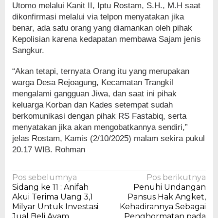
Utomo melalui Kanit II, Iptu Rostam, S.H., M.H saat
dikonfirmasi melalui via telpon menyatakan jika
benar, ada satu orang yang diamankan oleh pihak
Kepolisian karena kedapatan membawa Sajam jenis
Sangkur.
“Akan tetapi, ternyata Orang itu yang merupakan
warga Desa Rejoagung, Kecamatan Trangkil
mengalami gangguan Jiwa, dan saat ini pihak
keluarga Korban dan Kades setempat sudah
berkomunikasi dengan pihak RS Fastabiq, serta
menyatakan jika akan mengobatkannya sendiri,”
jelas Rostam, Kamis (2/10/2025) malam sekira pukul
20.17 WIB. Rohman
Navigasi
Pos sebelumnya
Pos berikutnya
Sidang ke 11 : Anifah
Penuhi Undangan
pos
Akui Terima Uang 3,1
Pansus Hak Angket,
Milyar Untuk Investasi
Kehadirannya Sebagai
Jual Beli Ayam
Penghormatan pada