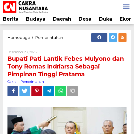
Lewati
ke
konten
Berita
Budaya
Daerah
Desa
Duka
Ekon
Bupati
Homepage
Pemerintahan
/
Pati
Lantik
Oleh
Desember 23, 2025
Febes
Cakra
Bupati Pati Lantik Febes Mulyono dan
Mulyono
Tony Romas Indriarsa Sebagai
dan
Pimpinan Tinggi Pratama
Tony
Romas
Cakra
Pemerintahan
-
Indriarsa
Sebagai
Pimpinan
Tinggi
Pratama