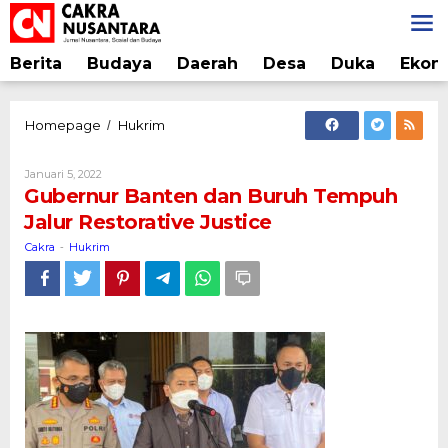
Lewati
ke
konten
Berita
Budaya
Daerah
Desa
Duka
Ekon
Gubernur
Homepage
Hukrim
/
Banten
dan
Oleh
Januari 5, 2022
Buruh
Cakra
Gubernur Banten dan Buruh Tempuh
Tempuh
Jalur Restorative Justice
Jalur
Restorative
Cakra
Hukrim
-
Justice