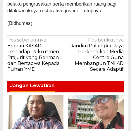
pelaku pengrusakan serta memberikan ruang bagi
dilaksanaknya restorative justice,”tutupnya.
(Bidhumas)
Navigasi
Pos sebelumnya
Pos berikutnya
Empati KASAD
Dandim Palangka Raya
pos
Terhadap Rekrutmen
Perkenalkan Media
Prajurit yang Beriman
Centre Guna
dan Bertaqwa Kepada
Membangun TNI AD
Tuhan YME
Secara Adaptif
Jangan Lewatkan