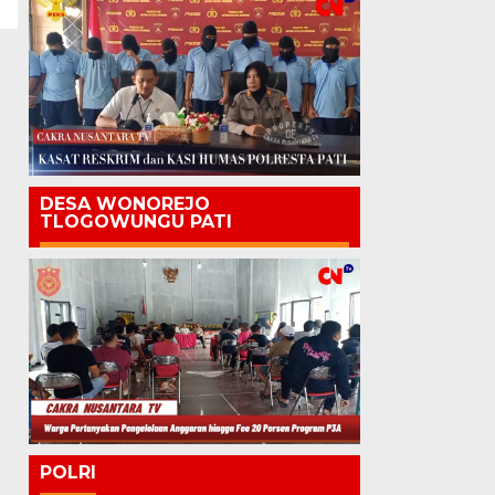
DESA WONOREJO
TLOGOWUNGU PATI
POLRI