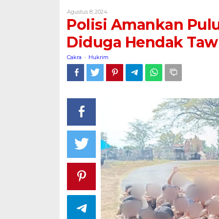
Puluhan
Oleh
Agustus 8, 2024
Pelajar
Cakra
Polisi Amankan Pulu
Pesta
Miras
Diduga Hendak Tawu
dan
Diduga
Cakra
Hukrim
-
Hendak
Tawuran
di
Pati