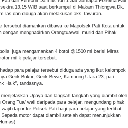
 Pati dan Personil Dalmas Ton 1 Sat Samapta Polresta Pati
sekira 13.15 WIB saat berkumpul di Makam Thiongwa Dk.
 miras dan diduga akan melakukan aksi tawuran.
ar tersebut diamankan dibawa ke Mapolsek Pati Kota untuk
aan dengan menghadirkan Orangtua/wali murid dan Pihak
polisi juga mengamankan 4 botol @1500 ml berisi Miras
otor milik pelajar tersebut.
rhadap para pelajar tersebut diduga ada yang ikut kelompok
anya Genk Bokor, Genk Bewe, Kampung Utara 23, pati
k Haik”, tandasnya.
k menjelaskan Upaya dan langkah-langkah yang diambil oleh
Orang Tua/ wali daripada para pelajar, mengundang pihak
ajib lapor ke Polsek Pati bagi para pelajar yang terlibat
 Sepeda motor dapat diambil setelah dapat menunjukkan
(Humas)