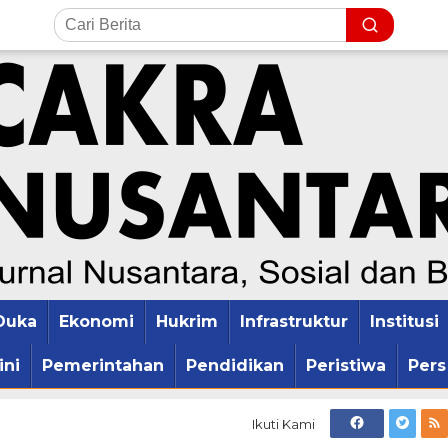
Duka
Ekonomi
Hukrim
Infrastruktur
Institusi
ini
Pemerintahan
Pendidikan
Peristiwa
Pers
Ikuti Kami