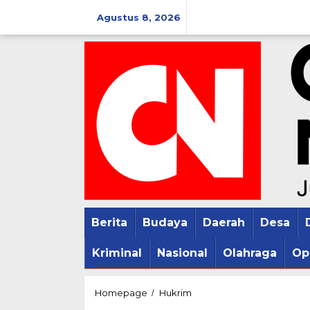
Lewati
Agustus 8, 2026
ke
konten
Berita
Budaya
Daerah
Desa
Kriminal
Nasional
Olahraga
Op
Polisi
Homepage
Hukrim
/
Amankan