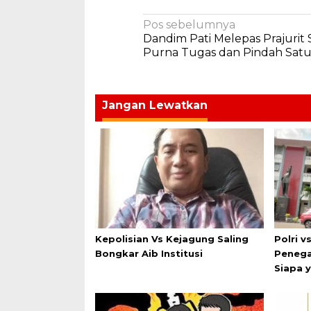
Navigasi
Pos sebelumnya
Dandim Pati Melepas Prajurit
pos
Purna Tugas dan Pindah Sat
Jangan Lewatkan
Kepolisian Vs Kejagung Saling
Polri v
Bongkar Aib Institusi
Penega
Siapa 