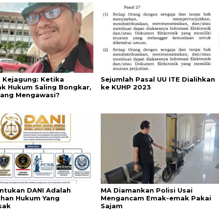
s Kejagung: Ketika
Sejumlah Pasal UU ITE Dialihkan
k Hukum Saling Bongkar,
ke KUHP 2023
yang Mengawasi?
tukan DANI Adalah
MA Diamankan Polisi Usai
han Hukum Yang
Mengancam Emak-emak Pakai
sak
Sajam