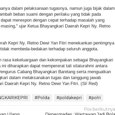
hanya dalam pelaksanaan tugasnya, namun juga bijak dalam
nambah beban suami dengan perilaku yang tidak pada
n dapat merespon dengan cepat terhadap masalah yang
ng-masing,” ujar Ketua Bhayangkari Daerah Kepri Ny. Retno
erah Kepri Ny. Retno Dewi Yan Fitri menekankan pentingnya
 tidak membeda-bedakan terhadap seluruh anggota.
 rasa kekeluargaan dan kekompakan sebagai Bhayangkari
 ini diharapkan dapat mempererat tali silaturahmi antara
Pengurus Cabang Bhayangkari Barelang serta menguatkan
kari dalam melaksanakan tugas dan tanggung jawab
i Daerah Kepri Ny. Retno Dewi Yan Fitri. (Sl/ Red)
NGKARIKEPRI
#Polda
#poldakepri
#polri
Pos berikutny
pan Ulang
Dispermades : Wartawan Jadi Bol