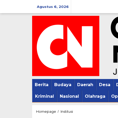
Lewati
Agustus 6, 2026
ke
konten
Berita
Budaya
Daerah
Desa
Kriminal
Nasional
Olahraga
Op
Pererat
Homepage
Institusi
/
Silaturahmi