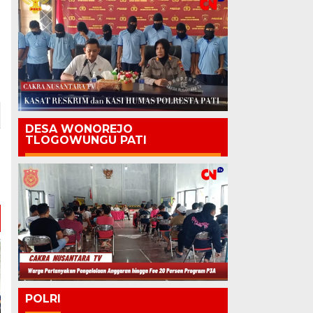
DESA WONOREJO
TLOGOWUNGU PATI
POLRI