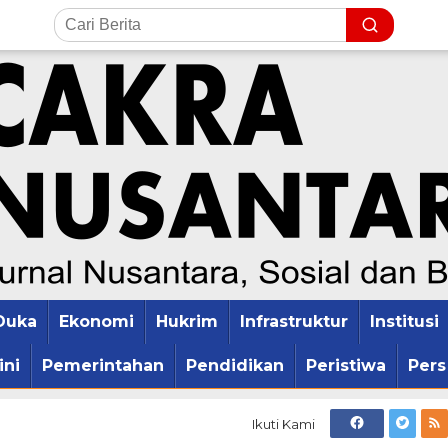
Duka
Ekonomi
Hukrim
Infrastruktur
Institusi
ini
Pemerintahan
Pendidikan
Peristiwa
Pers
Ikuti Kami