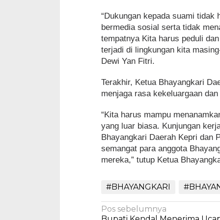
“Dukungan kepada suami tidak 
bermedia sosial serta tidak me
tempatnya Kita harus peduli da
terjadi di lingkungan kita masi
Dewi Yan Fitri.
Terakhir, Ketua Bhayangkari Da
menjaga rasa kekeluargaan dan
“Kita harus mampu menanamkan
yang luar biasa. Kunjungan kerja
Bhayangkari Daerah Kepri dan 
semangat para anggota Bhayang
mereka,” tutup Ketua Bhayangkar
#BHAYANGKARI
#BHAYA
Navigasi
Pos sebelumnya
Bupati Kendal Menerima Uca