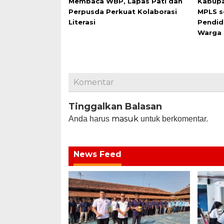
Membaca WBP, Lapas Pati dan
Kabupa
Perpusda Perkuat Kolaborasi
MPLS s
Literasi
Pendid
Warga 
Komentar
Tinggalkan Balasan
masuk
Anda harus
untuk berkomentar.
News Feed